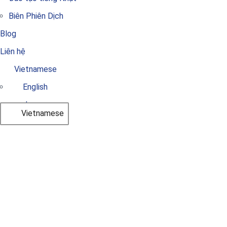
Biên Phiên Dịch
Blog
Liên hệ
Vietnamese
English
Japanese
Vietnamese
Lễ Tân Tiếng Nhật Tại
Tokyo Kyoto – Cơ Hội
Việc Làm
22 Tháng 1, 2026
by
admin
Tuyển dụng